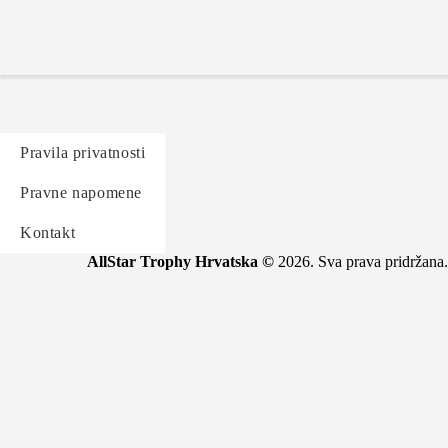
Početna
O turniru
Ekipe
Rezultati
Galerija
Pravila privatnosti
Novosti
Pravne napomene
Kontakt
Kontakt
AllStar Trophy Hrvatska ©
2026. Sva prava pridržana.