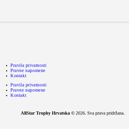
Početna
O turniru
Ekipe
Rezultati
Galerija
Novosti
Kontakt
Pravila privatnosti
Pravne napomene
Kontakt
Pravila privatnosti
Pravne napomene
Kontakt
AllStar Trophy Hrvatska ©
2026. Sva prava pridržana.