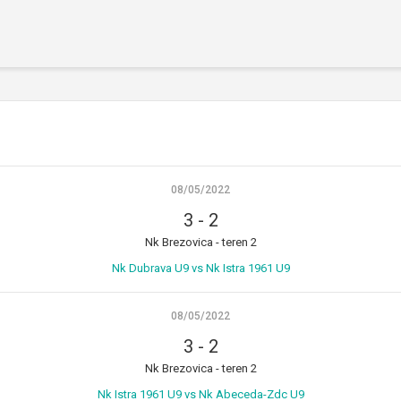
Početna
O turniru
Ekipe
Rezultati
Galerija
Novosti
08/05/2022
Kontakt
3
-
2
Nk Brezovica - teren 2
Nk Dubrava U9 vs Nk Istra 1961 U9
08/05/2022
3
-
2
Nk Brezovica - teren 2
Nk Istra 1961 U9 vs Nk Abeceda-Zdc U9