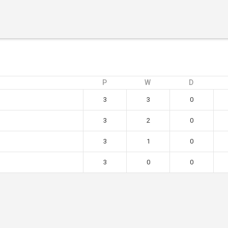
Početna
O turniru
Ekipe
Rezultati
Galerija
P
W
D
Novosti
3
3
0
Kontakt
3
2
0
3
1
0
3
0
0