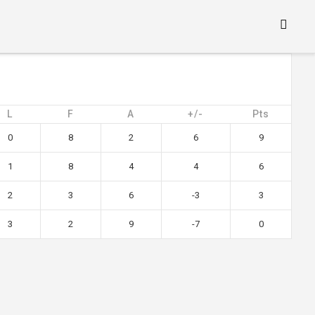
L
F
A
+/-
Pts
0
8
2
6
9
1
8
4
4
6
2
3
6
-3
3
3
2
9
-7
0