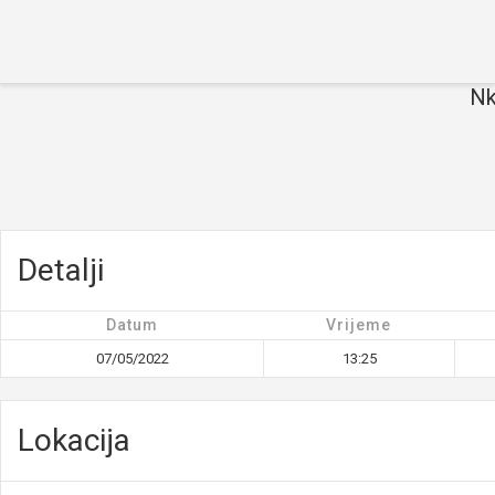
Početna
O turniru
Ekipe
Nk
Rezultati
Galerija
Novosti
Kontakt
Detalji
Datum
Vrijeme
07/05/2022
13:25
Lokacija