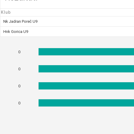
Klub
Nk Jadran Poreč U9
Hnk Gorica U9
0
0
0
0