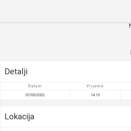
Početna
O turniru
Ekipe
Rezultati
Galerija
Novosti
Kontakt
Detalji
Datum
Vrijeme
07/05/2022
14:15
Lokacija