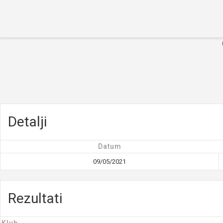
Početna
O turniru
Ekipe
Rezultati
Galerija
Novosti
Kontakt
Detalji
Datum
09/05/2021
Rezultati
Klub