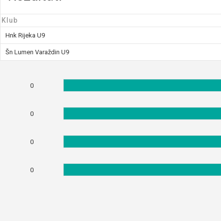
Klub
Hnk Rijeka U9
Šn Lumen Varaždin U9
0
0
0
0