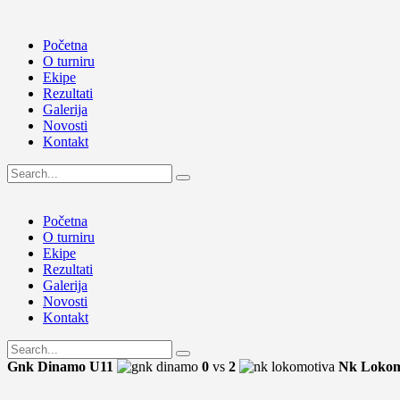
Početna
O turniru
Ekipe
Rezultati
Galerija
Novosti
Kontakt
Početna
O turniru
Ekipe
Rezultati
Galerija
Novosti
Kontakt
Gnk Dinamo U11
0
vs
2
Nk Lokom