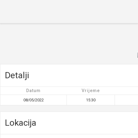
Početna
O turniru
Ekipe
Rezultati
Galerija
Novosti
Kontakt
Detalji
Datum
Vrijeme
08/05/2022
15:30
Lokacija