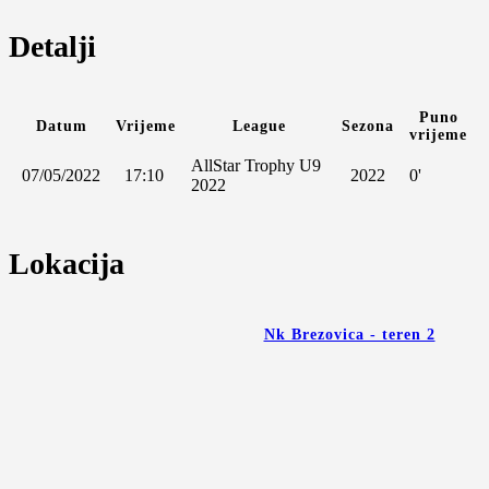
Detalji
Puno
Datum
Vrijeme
League
Sezona
vrijeme
AllStar Trophy U9
07/05/2022
17:10
2022
0'
2022
Lokacija
Nk Brezovica - teren 2